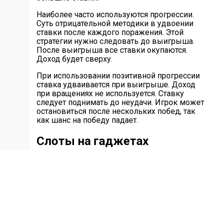
Наиболее часто используются прогрессии.
Суть отрицательной методики в удвоении
ставки после каждого поражения. Этой
стратегии нужно следовать до выигрыша.
После выигрыша все ставки окупаются.
Доход будет сверху.
При использовании позитивной прогрессии
ставка удваивается при выигрыше. Доход
при вращениях не используется. Ставку
следует поднимать до неудачи. Игрок может
остановиться после нескольких побед, так
как шанс на победу падает.
Слоты на гаджетах
Большинство игр на HTML5. Эта технология
упрощает запуск игр на смартфонах. Автоматы
в браузере. Нужно открыть казино с
планшета. При подключении к интернету игры
загружаются быстро, как на ПК.
Кроме мобильных версий, у казино есть софт.