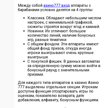
Между собой
азино777 вход
аппараты с
барабанами условно делятся на 4 группы:
Классика. Обладают небольшим числом
настроек, с минимальной графикой,
сюжеты строятся вокруг ягод и камней.
Новинки. Их отличают: большое
количество линий, наличие бонусных
игр, разные тематики.
С общим фондом. Эти аппараты имеют
общий фонд призов, откуда иногда
игроки выигрывают очень крупные
выигрыши.
С покупкой фишек. В данных автоматах
за определенную сумму можно войти в
бонусный раунд с значительными
призами.
Для каждого типа аппаратов в казино Азино
777 выделены отдельные секции. Игрокам
доступна функция отсортировать игры по
оценкам, показателю возврата, дате
добавления, алфавиту, бонусным функциям.