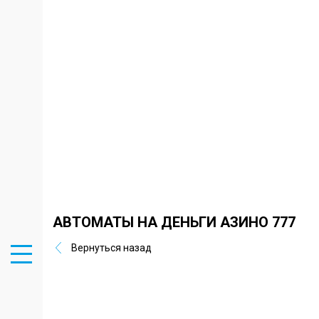
АВТОМАТЫ НА ДЕНЬГИ АЗИНО 777
Вернуться назад