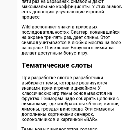
пяти раз на барабанах, символы дают
максимальные коэффициенты. У этих знаков
есть допопции, улучшающие игровой
процесс.
Wild восполняет знаки в призовых
последовательностях. Скаттер, появившийся
на экране три-пять раз, дает спины. Этот
символ учитывается в любых местах на поле
на экране. Появление Бонусного символа
делает доступным бонус-игру.
Тематические слоты
При разработке слотов разработчики
выбирают темы, которые реализуются
знаками, приз-играми и дизайном. У
классических игр темы основываются на
фруктах. Геймерам надо собирать цепочки с
символами, где изображены яблоки, вишни,
лимоны, гроздья винограда. Эти символы
дополнены картинками семерок,
колокольчиков и картинкой «BAR».
Темы новых видеослотов гораздо